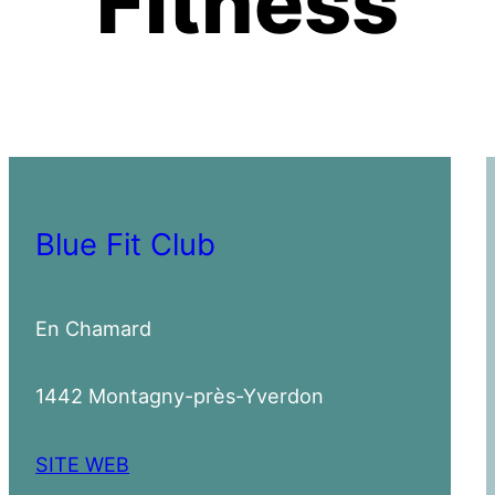
Fitness
Blue Fit Club
En Chamard
1442 Montagny-près-Yverdon
SITE WEB