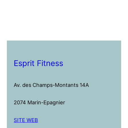
Esprit Fitness
Av. des Champs-Montants 14A
2074 Marin-Epagnier
SITE WEB